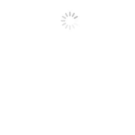
Duración:
70 Horas
Precio:
a consultar
Contacta con nosotros para más información
Aviso legal
Política de cookies
Política de privacidad