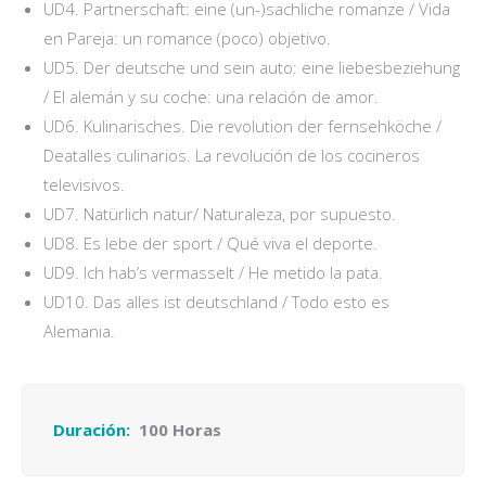
UD4. Partnerschaft: eine (un-)sachliche romanze / Vida
en Pareja: un romance (poco) objetivo.
UD5. Der deutsche und sein auto: eine liebesbeziehung
/ El alemán y su coche: una relación de amor.
UD6. Kulinarisches. Die revolution der fernsehköche /
Deatalles culinarios. La revolución de los cocineros
televisivos.
UD7. Natürlich natur/ Naturaleza, por supuesto.
UD8. Es lebe der sport / Qué viva el deporte.
UD9. Ich hab’s vermasselt / He metido la pata.
UD10. Das alles ist deutschland / Todo esto es
Alemania.
Duración:
100 Horas